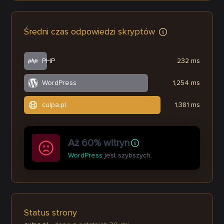
Średni czas odpowiedzi skryptów
PHP
232 ms
WordPress
1,254 ms
culpa.pl
1,381 ms
Aż 60% witryn
WordPress
jest szybszych.
Status strony