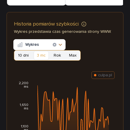
Historia pomiarów szybkości
Wykres przedstawia czas generowania strony WWW.
Wykres
10 dni
3 mc
Rok
Max
culpa.pl
2,200
ms
1,650
ms
1,100