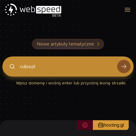
Otw
BETA
Nowe artykuły tematyczne
Podaj domenę, by sprawdzić, czy Twoja strona jest szybka
Wpisz domenę i wciśnij enter lub przyciśnij ikonę strzałki.
hosting.gl