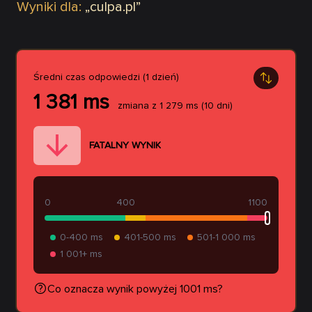
Wyniki dla:
„
culpa.pl
”
Średni czas odpowiedzi (1 dzień)
1 381
ms
zmiana z
1 279
ms
(10 dni)
FATALNY WYNIK
0
400
1100
0-400 ms
401-500 ms
501-1 000 ms
1 001+ ms
Co oznacza wynik powyżej 1001 ms?