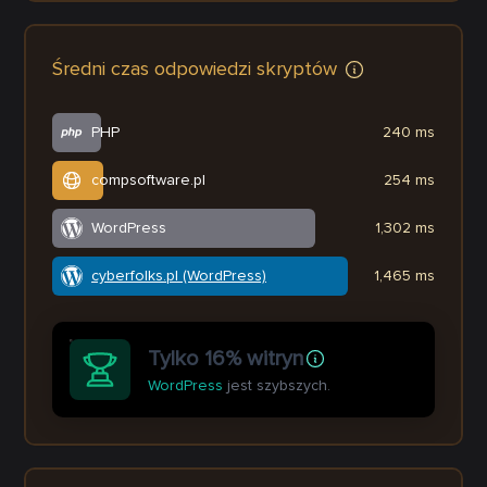
Średni czas odpowiedzi skryptów
PHP
240 ms
compsoftware.pl
254 ms
WordPress
1,302 ms
cyberfolks.pl (WordPress)
1,465 ms
Tylko 16% witryn
WordPress
jest szybszych.