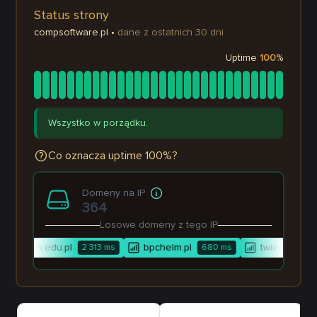
Status strony
compsoftware.pl
•
dane z ostatnich 30 dni
Uptime
100
%
Wszystko w porządku.
Co oznacza uptime 100%?
Domeny na IP
364
Losowe domeny z tego IP
4poznan.edu.pl
bpchelm.pl
twierdzajacw
2 313
ms
680
ms