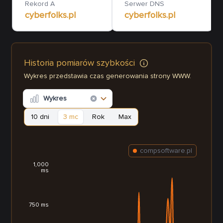
Rekord A
Serwer DNS
cyberfolks.pl
cyberfolks.pl
Historia pomiarów szybkości
Wykres przedstawia czas generowania strony WWW.
Wykres
10 dni
3 mc
Rok
Max
compsoftware.pl
1,000
ms
750 ms