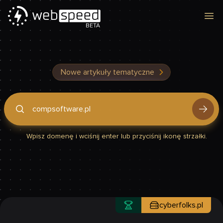
Otw
BETA
Nowe artykuły tematyczne
Podaj domenę, by sprawdzić, czy Twoja strona jest szybka
Wpisz domenę i wciśnij enter lub przyciśnij ikonę strzałki.
cyberfolks.pl