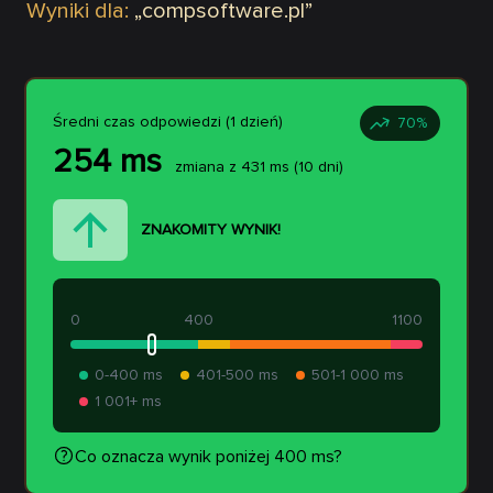
Wyniki dla:
„
compsoftware.pl
”
Średni czas odpowiedzi (1 dzień)
70
%
254
ms
zmiana z
431
ms
(10 dni)
ZNAKOMITY WYNIK!
0
400
1100
0-400 ms
401-500 ms
501-1 000 ms
1 001+ ms
Co oznacza wynik poniżej 400 ms?