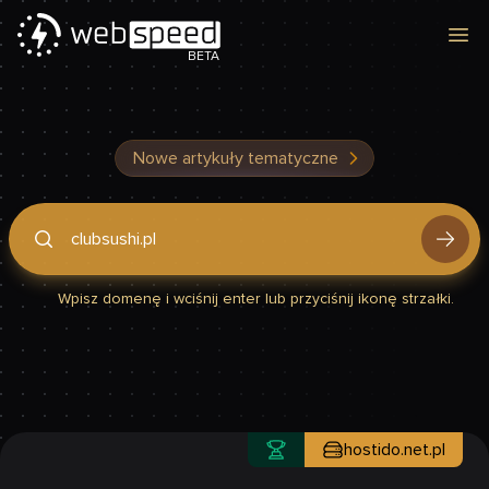
Otw
BETA
Nowe artykuły tematyczne
Podaj domenę, by sprawdzić, czy Twoja strona jest szybka
Wpisz domenę i wciśnij enter lub przyciśnij ikonę strzałki.
hostido.net.pl