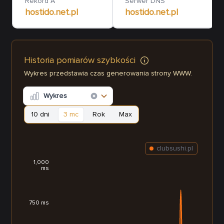
Rekord A
Serwer DNS
hostido.net.pl
hostido.net.pl
Historia pomiarów szybkości
Wykres przedstawia czas generowania strony WWW.
Wykres
10 dni
3 mc
Rok
Max
clubsushi.pl
1,000
ms
750 ms