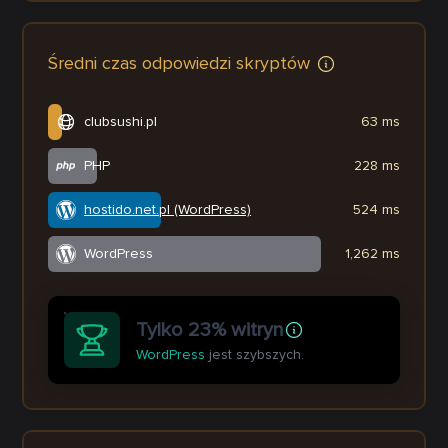
Średni czas odpowiedzi skryptów
clubsushi.pl
63 ms
PHP
228 ms
hostido.net.pl (WordPress)
524 ms
WordPress
1,262 ms
Tylko 23% witryn
WordPress
jest szybszych.