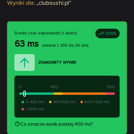
Wyniki dla:
„
clubsushi.pl
”
Średni czas odpowiedzi (1 dzień)
305
%
63
ms
zmiana z
255
ms
(10 dni)
ZNAKOMITY WYNIK!
0
400
1100
0-400 ms
401-500 ms
501-1 000 ms
1 001+ ms
Co oznacza wynik poniżej 400 ms?