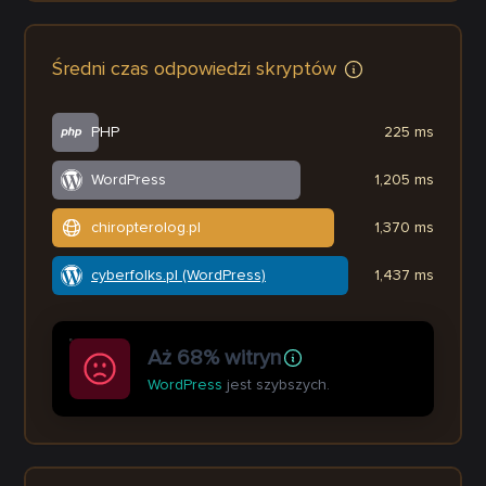
Średni czas odpowiedzi skryptów
PHP
225 ms
WordPress
1,205 ms
chiropterolog.pl
1,370 ms
cyberfolks.pl (WordPress)
1,437 ms
Aż 68% witryn
WordPress
jest szybszych.