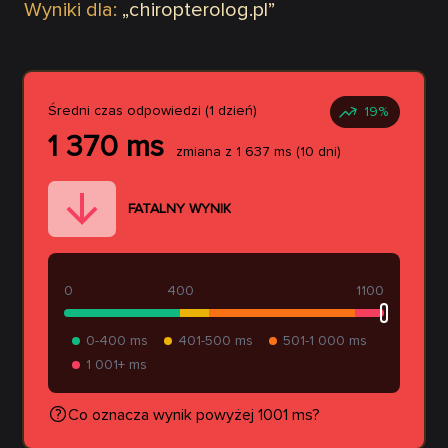
Wyniki dla:
„
chiropterolog.pl
”
Średni czas odpowiedzi (1 dzień)
19
%
1 370
ms
zmiana z
1 637
ms
(10 dni)
FATALNY WYNIK
0
400
1100
0-400 ms
401-500 ms
501-1 000 ms
1 001+ ms
Co oznacza wynik powyżej 1001 ms?