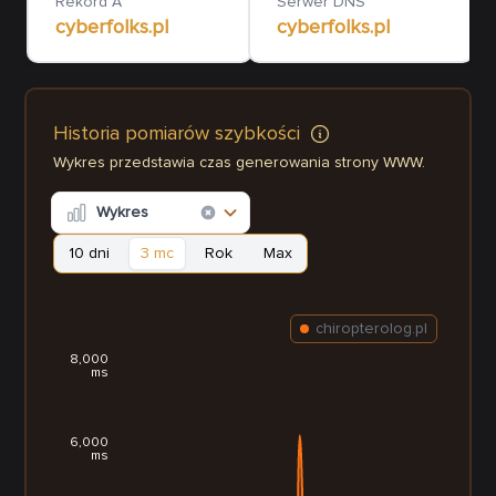
Rekord A
Serwer DNS
cyberfolks.pl
cyberfolks.pl
Historia pomiarów szybkości
Wykres przedstawia czas generowania strony WWW.
Wykres
10 dni
3 mc
Rok
Max
chiropterolog.pl
8,000
ms
6,000
ms