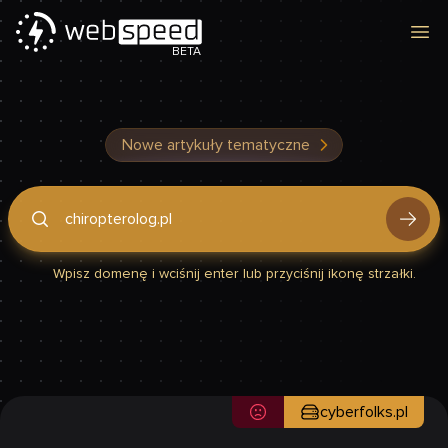
Otw
BETA
Nowe artykuły tematyczne
Podaj domenę, by sprawdzić, czy Twoja strona jest szybka
Wpisz domenę i wciśnij enter lub przyciśnij ikonę strzałki.
cyberfolks.pl