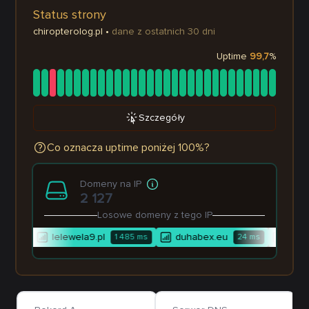
Status strony
chiropterolog.pl
•
dane z ostatnich 30 dni
Uptime
99,7
%
Szczegóły
Co oznacza uptime poniżej 100%?
Domeny na IP
2 127
Losowe domeny z tego IP
co.eu
lelewela9.pl
duhabex.eu
shar-
1 485
ms
24
ms