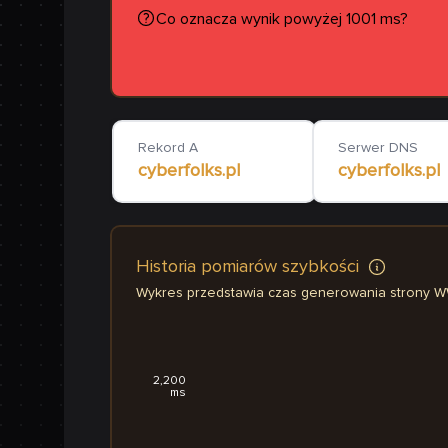
Co oznacza wynik powyżej 1001 ms?
Rekord A
Serwer DNS
cyberfolks.pl
cyberfolks.pl
Historia pomiarów szybkości
Wykres przedstawia czas generowania strony 
2,200
ms