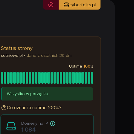
cyberfolks.pl
Status strony
cetniewo.pl
•
dane z ostatnich 30 dni
Uptime
100
%
Wszystko w porządku.
Co oznacza uptime 100%?
Domeny na IP
1 084