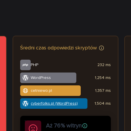
Średni czas odpowiedzi skryptów
PHP
232 ms
WordPress
1,254 ms
cetniewo.pl
1,357 ms
cyberfolks.pl (WordPress)
1,504 ms
Aż 76% witryn