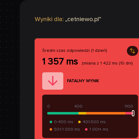
Wyniki dla:
„
cetniewo.pl
”
Średni czas odpowiedzi (1 dzień)
1 357
ms
zmiana z
1 422
ms
(10 dni)
FATALNY WYNIK
0
400
1100
0-400 ms
401-500 ms
501-1 000 ms
1 001+ ms