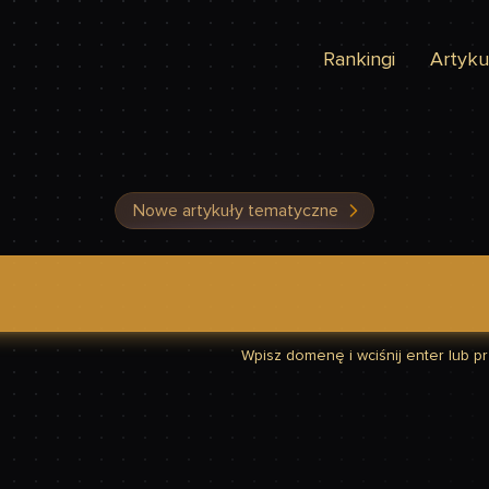
Rankingi
Artyku
Nowe artykuły tematyczne
dzić, czy Twoja strona jest szybka
Wpisz domenę i wciśnij enter lub prz