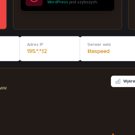
WordPress
jest szybszych.
ykcz.pl
ppbox.com.pl
lago
1 193
ms
Adres IP
Serwer web
195.*.*.12
litespeed
Wykr
WWW.