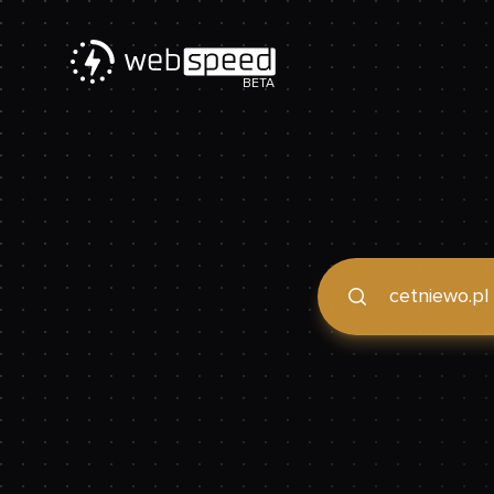
BETA
Podaj domenę, by spraw