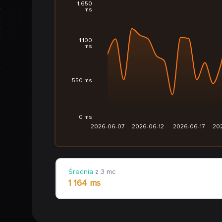
1,650
ms
1,100
ms
550 ms
0 ms
2026-06-07
2026-06-12
2026-06-17
20
Średnia
z 3 mc
1 164 ms