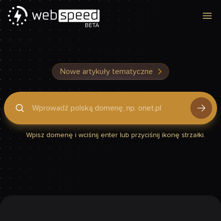
Otw
BETA
Nowe artykuły tematyczne
Podaj domenę, by sprawdzić, czy Twoja strona jest szybka
Wpisz domenę i wciśnij enter lub przyciśnij ikonę strzałki.