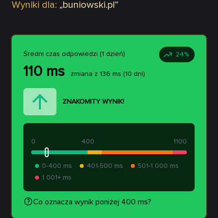
Wyniki dla:
„
buniowski.pl
”
Średni czas odpowiedzi (1 dzień)
24
%
110
ms
zmiana z
136
ms
(10 dni)
ZNAKOMITY WYNIK!
0
400
1100
0-400 ms
401-500 ms
501-1 000 ms
1 001+ ms
Co oznacza wynik poniżej 400 ms?