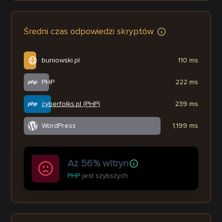
Średni czas odpowiedzi skryptów
buniowski.pl
110 ms
PHP
222 ms
cyberfolks.pl (PHP)
239 ms
WordPress
1,199 ms
Aż 56% witryn
PHP
jest szybszych.