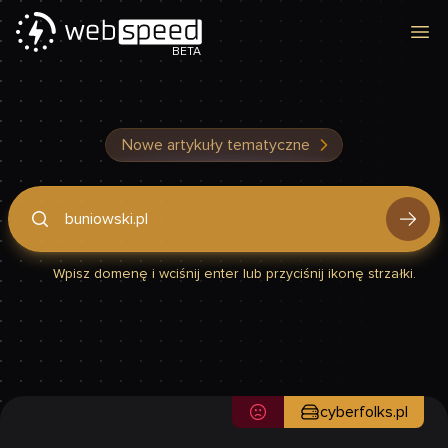
Otw
BETA
Nowe artykuły tematyczne
Podaj domenę, by sprawdzić, czy Twoja strona jest szybka
Wpisz domenę i wciśnij enter lub przyciśnij ikonę strzałki.
cyberfolks.pl