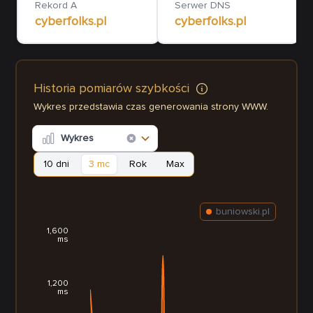
Rekord A
Serwer DNS
cyberfolks.pl
cyberfolks.pl
Historia pomiarów szybkości
Wykres przedstawia czas generowania strony WWW.
Wykres
10 dni
3 mc
Rok
Max
buniowski.pl
1,600
ms
1,200
ms