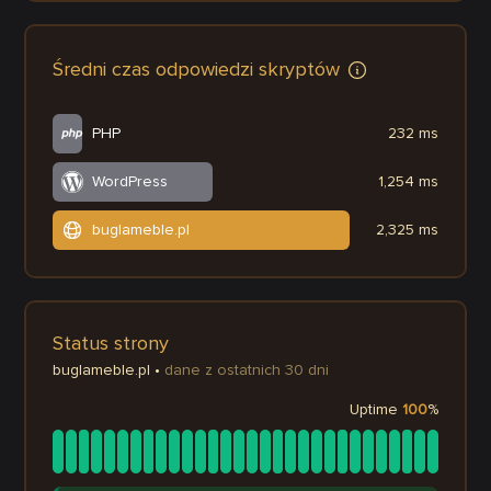
Średni czas odpowiedzi skryptów
PHP
232 ms
WordPress
1,254 ms
buglameble.pl
2,325 ms
Status strony
buglameble.pl
•
dane z ostatnich 30 dni
Uptime
100
%