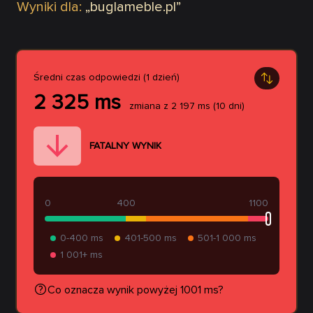
Wyniki dla:
„
buglameble.pl
”
Średni czas odpowiedzi (1 dzień)
2 325
ms
zmiana z
2 197
ms
(10 dni)
FATALNY WYNIK
0
400
1100
0-400 ms
401-500 ms
501-1 000 ms
1 001+ ms
Co oznacza wynik powyżej 1001 ms?