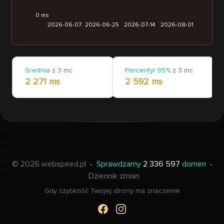
0 ms
2026-06-07
2026-06-25
2026-07-14
2026-08-01
Średnia
z 3 mc
Percentyl 95%
z 3 mc
2 271 ms
2 592 ms
© 2026 webspeed.pl
•
Sprawdzamy
2 336 597
domen
•
Dziennik zmian
Gdy szybkość Twojej strony ma znaczenie