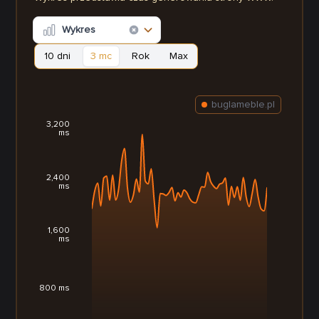
Wykres
10 dni
3 mc
Rok
Max
buglameble.pl
3,200
ms
2,400
ms
1,600
ms
800 ms