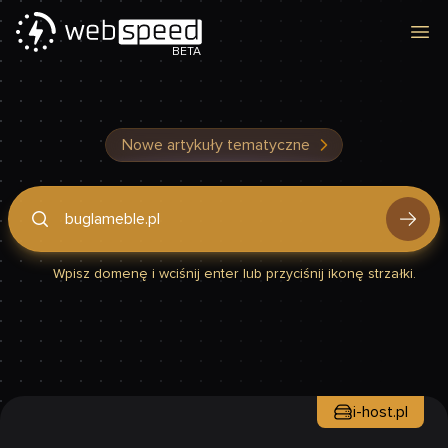
Otw
BETA
Nowe artykuły tematyczne
Podaj domenę, by sprawdzić, czy Twoja strona jest szybka
Wpisz domenę i wciśnij enter lub przyciśnij ikonę strzałki.
i-host.pl