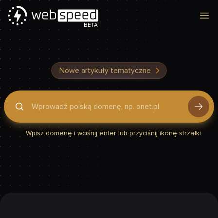
Otw
BETA
Nowe artykuły tematyczne
Podaj domenę, by sprawdzić, czy Twoja strona jest szybka
Wpisz domenę i wciśnij enter lub przyciśnij ikonę strzałki.