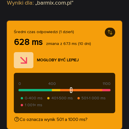
Wyniki dla:
„
barmix.com.pl
”
Średni czas odpowiedzi (1 dzień)
628
ms
zmiana z
673
ms
(10 dni)
MOGŁOBY BYĆ LEPIEJ
0
400
1100
0-400 ms
401-500 ms
501-1 000 ms
1 001+ ms
Co oznacza wynik 501 a 1000 ms?