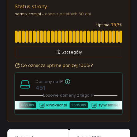
Status strony
barmix.com.pl
•
dane z ostatnich 30 dni
Uptime
79,7
%
Szczegóły
Co oznacza uptime poniżej 100%?
Domeny na IP
451
Losowe domeny z tego IP
store.pl
kinokadr.pl
sylwiamiller.pl
889
ms
1 595
ms
1 263