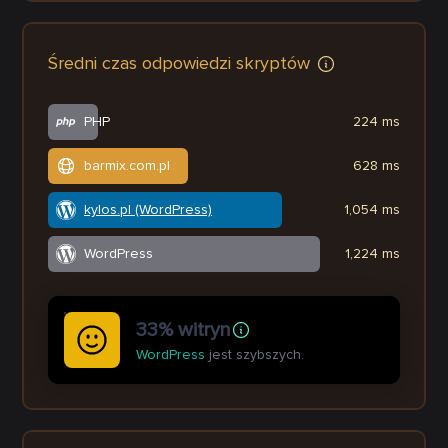
Średni czas odpowiedzi skryptów
PHP
224 ms
barmix.com.pl
628 ms
kylos.pl (WordPress)
1,054 ms
WordPress
1,224 ms
33% witryn
WordPress
jest szybszych.