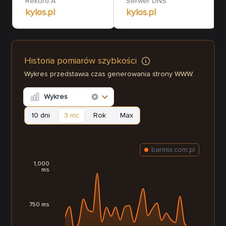
Rekord A
Serwer DNS
kylos.pl
kylos.pl
Historia pomiarów szybkości
Wykres przedstawia czas generowania strony WWW.
Wykres
10 dni
3 mc
Rok
Max
barmix.com.pl
1,000
ms
750 ms