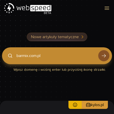
Otw
BETA
Nowe artykuły tematyczne
Podaj domenę, by sprawdzić, czy Twoja strona jest szybka
Wpisz domenę i wciśnij enter lub przyciśnij ikonę strzałki.
kylos.pl