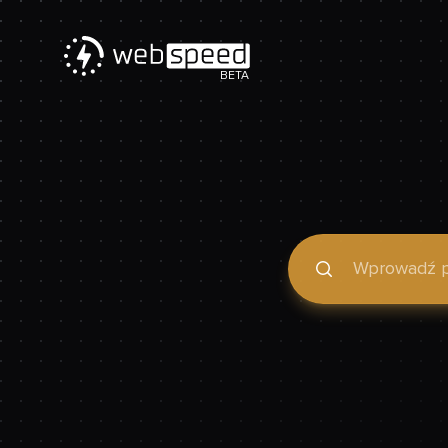
BETA
Podaj domenę, by spraw