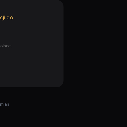
cji do
olsce;
zmian