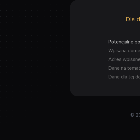
Dla d
Potencjalne p
Wpisana domena
Adres wpisanej
Dane na temat
Dane dla tej d
© 2