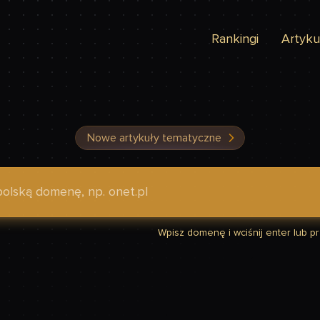
Rankingi
Artyku
Nowe artykuły tematyczne
dzić, czy Twoja strona jest szybka
Wpisz domenę i wciśnij enter lub prz