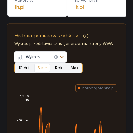
Rekord A
Serwer DNS
lh.pl
lh.pl
Historia pomiarów szybkości
Wykres przedstawia czas generowania strony WWW.
Wykres
10 dni
3 mc
Rok
Max
barbergolonka.pl
1,200
ms
900 ms