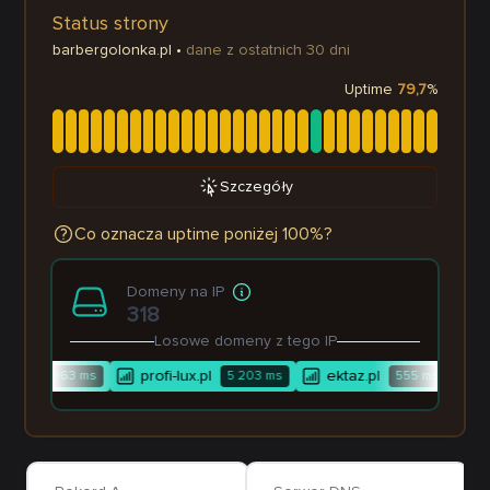
Status strony
barbergolonka.pl
•
dane z ostatnich 30 dni
Uptime
79,7
%
Szczegóły
Co oznacza uptime poniżej 100%?
Domeny na IP
318
Losowe domeny z tego IP
na.pl
profi-lux.pl
ektaz.pl
p
363
ms
5 203
ms
555
ms