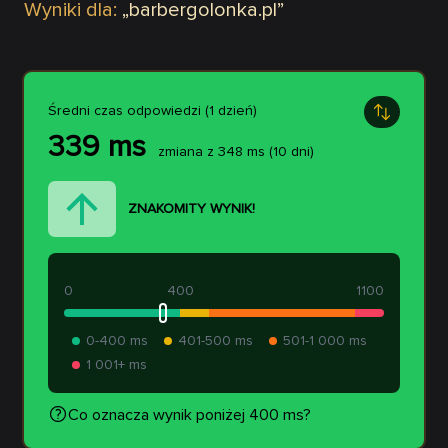
Wyniki dla:
„
barbergolonka.pl
”
Średni czas odpowiedzi (1 dzień)
339
ms
zmiana z
348
ms
(10 dni)
ZNAKOMITY WYNIK!
0
400
1100
0-400 ms
401-500 ms
501-1 000 ms
1 001+ ms
Co oznacza wynik poniżej 400 ms?