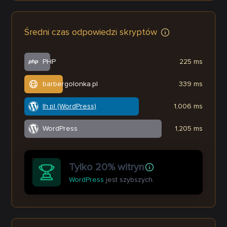
Średni czas odpowiedzi skryptów
PHP
225 ms
barbergolonka.pl
339 ms
lh.pl (WordPress)
1,006 ms
WordPress
1,205 ms
Tylko 20% witryn
WordPress
jest szybszych.