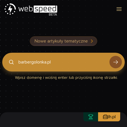
Otw
BETA
Nowe artykuły tematyczne
Podaj domenę, by sprawdzić, czy Twoja strona jest szybka
Wpisz domenę i wciśnij enter lub przyciśnij ikonę strzałki.
lh.pl