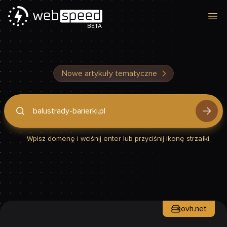
Otw
BETA
Nowe artykuły tematyczne
Podaj domenę, by sprawdzić, czy Twoja strona jest szybka
Wpisz domenę i wciśnij enter lub przyciśnij ikonę strzałki.
ovh.net