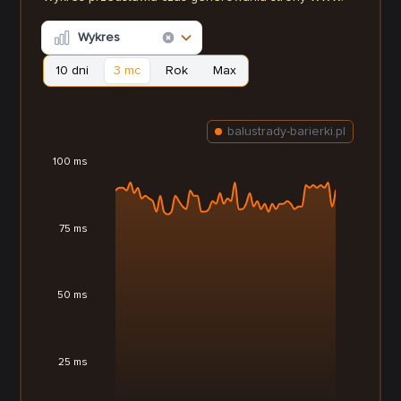
Wykres
10 dni
3 mc
Rok
Max
balustrady-barierki.pl
100 ms
75 ms
50 ms
25 ms