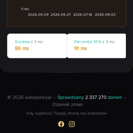
0 ms
2026-06-09
2026-06-27
2026-07-16
2026-08-03
Średnia
z 3 mc
Percentyl 95%
z 3 mc
86 ms
91 ms
© 2026 webspeed.pl
•
Sprawdzamy
2 337 270
domen
•
Dziennik zmian
Gdy szybkość Twojej strony ma znaczenie