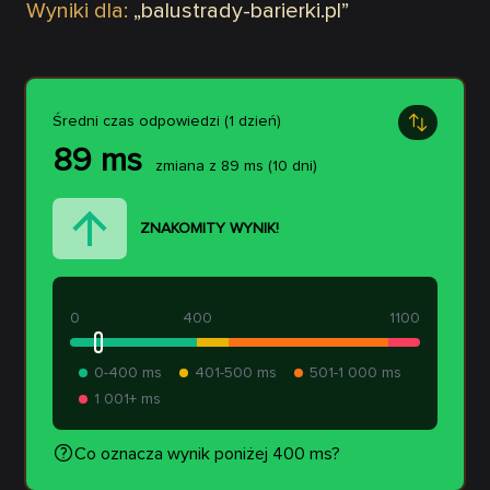
Wyniki dla:
„
balustrady-barierki.pl
”
Średni czas odpowiedzi (1 dzień)
89
ms
zmiana z
89
ms
(10 dni)
ZNAKOMITY WYNIK!
0
400
1100
0-400 ms
401-500 ms
501-1 000 ms
1 001+ ms
Co oznacza wynik poniżej 400 ms?