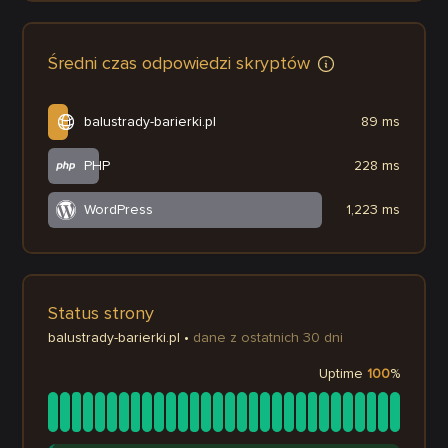
Średni czas odpowiedzi skryptów
balustrady-barierki.pl
89 ms
PHP
228 ms
WordPress
1,223 ms
Status strony
balustrady-barierki.pl
•
dane z ostatnich 30 dni
Uptime
100
%