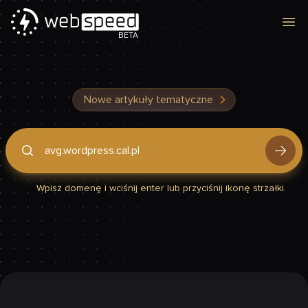
Otw
BETA
Nowe artykuły tematyczne
Podaj domenę, by sprawdzić, czy Twoja strona jest szybka
Wpisz domenę i wciśnij enter lub przyciśnij ikonę strzałki.