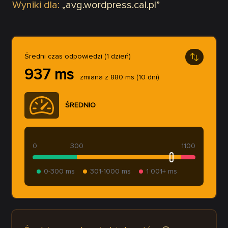
Wyniki dla:
„
avg.wordpress.cal.pl
”
Średni czas odpowiedzi (1 dzień)
937
ms
zmiana z
880
ms
(10 dni)
ŚREDNIO
0
300
1100
0-300 ms
301-1000 ms
1 001+ ms