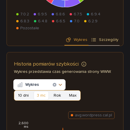
7.0.2
6.9.5
6.8.6
6.7.5
6.9.4
6.8.3
6.4.8
6.6.5
7.0
6.2.9
Pozostałe
Wykres
Szczegóły
Historia pomiarów szybkości
Wykres przedstawia czas generowania strony WWW.
Wykres
10 dni
3 mc
Rok
Max
avg.wordpress.cal.pl
2,600
ms