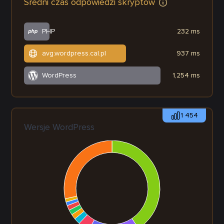
Średni czas odpowiedzi skryptów
PHP
232 ms
avg.wordpress.cal.pl
937 ms
WordPress
1,254 ms
1 454
Wersje WordPress