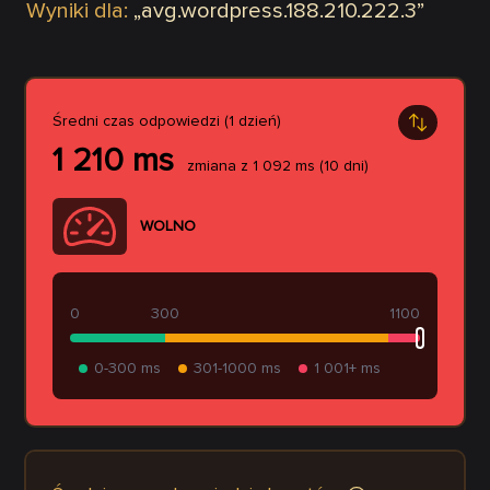
Wyniki dla:
„
avg.wordpress.188.210.222.3
”
Średni czas odpowiedzi (1 dzień)
1 210
ms
zmiana z
1 092
ms
(10 dni)
WOLNO
0
300
1100
0-300 ms
301-1000 ms
1 001+ ms