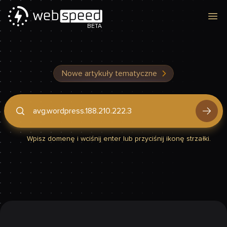
Otw
BETA
Nowe artykuły tematyczne
Podaj domenę, by sprawdzić, czy Twoja strona jest szybka
Wpisz domenę i wciśnij enter lub przyciśnij ikonę strzałki.