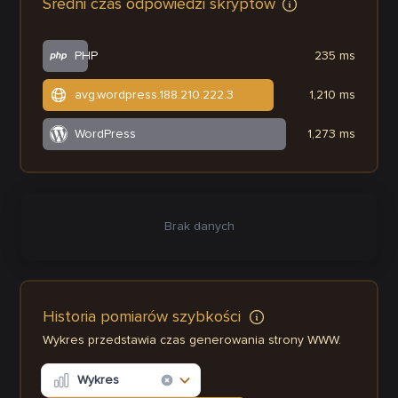
Średni czas odpowiedzi skryptów
PHP
235 ms
avg.wordpress.188.210.222.3
1,210 ms
WordPress
1,273 ms
Brak danych
Historia pomiarów szybkości
Wykres przedstawia czas generowania strony WWW.
Wykres