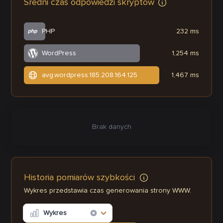
Średni czas odpowiedzi skryptów
PHP
232 ms
WordPress
1,254 ms
avg.wordpress.185.208.164.125
1,467 ms
Brak danych
Historia pomiarów szybkości
Wykres przedstawia czas generowania strony WWW.
Wykres