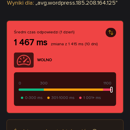
Wyniki dla:
„
avg.wordpress.185.208.164.125
”
Średni czas odpowiedzi (1 dzień)
1 467
ms
zmiana z
1 415
ms
(10 dni)
WOLNO
0
300
1100
0-300 ms
301-1000 ms
1 001+ ms