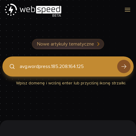
Otw
BETA
Nowe artykuły tematyczne
Podaj domenę, by sprawdzić, czy Twoja strona jest szybka
Wpisz domenę i wciśnij enter lub przyciśnij ikonę strzałki.