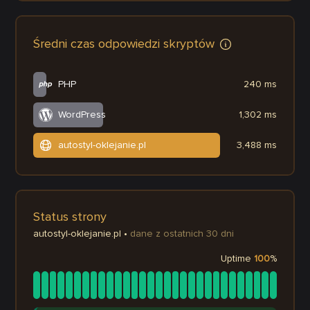
Średni czas odpowiedzi skryptów
PHP
240 ms
WordPress
1,302 ms
autostyl-oklejanie.pl
3,488 ms
Status strony
autostyl-oklejanie.pl
•
dane z ostatnich 30 dni
Uptime
100
%