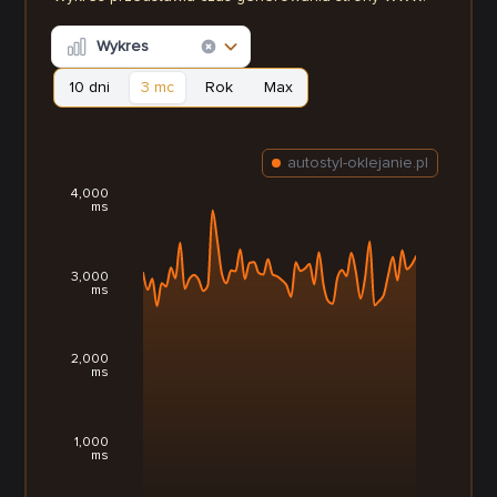
Wykres
10 dni
3 mc
Rok
Max
autostyl-oklejanie.pl
4,000
ms
3,000
ms
2,000
ms
1,000
ms