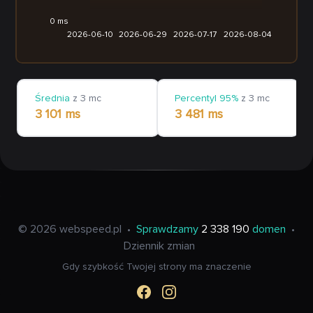
0 ms
2026-06-10
2026-06-29
2026-07-17
2026-08-04
Średnia
z 3 mc
Percentyl 95%
z 3 mc
3 101 ms
3 481 ms
© 2026 webspeed.pl
•
Sprawdzamy
2 338 190
domen
•
Dziennik zmian
Gdy szybkość Twojej strony ma znaczenie