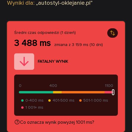
Wyniki dla:
„
autostyl-oklejanie.pl
”
Średni czas odpowiedzi (1 dzień)
3 488
ms
zmiana z
3 159
ms
(10 dni)
FATALNY WYNIK
0
400
1100
0-400 ms
401-500 ms
501-1 000 ms
1 001+ ms
Co oznacza wynik powyżej 1001 ms?