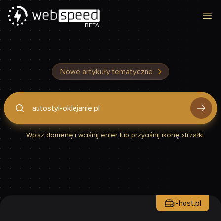
Otw
BETA
Nowe artykuły tematyczne
Podaj domenę, by sprawdzić, czy Twoja strona jest szybka
Wpisz domenę i wciśnij enter lub przyciśnij ikonę strzałki.
i-host.pl