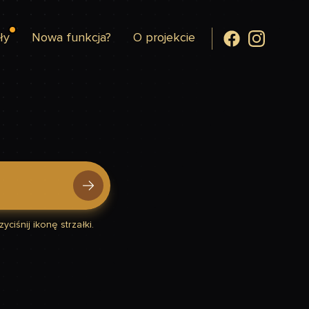
ły
Nowa funkcja?
O projekcie
yciśnij ikonę strzałki.