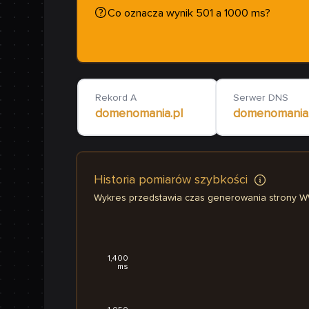
Co oznacza wynik 501 a 1000 ms?
Rekord A
Serwer DNS
domenomania.pl
domenomania.
Historia pomiarów szybkości
Wykres przedstawia czas generowania strony 
1,400
ms