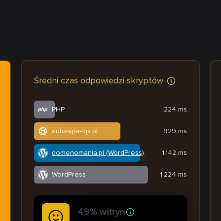
Średni czas odpowiedzi skryptów
PHP
224 ms
auto-spa-tqs.pl
929 ms
domenomania.pl (WordPress)
1,142 ms
WordPress
1,224 ms
49% witryn