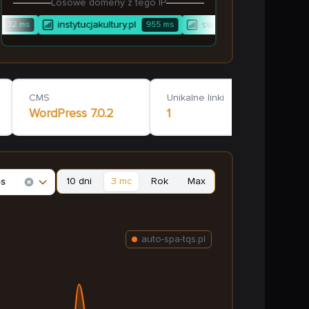
Losowe domeny z tego IP
instytucjakultury.pl
swiadectwa-wojciech.pl
32
ms
955
ms
CMS
Unikalne linki
WordPress
7.0.2
1
10 dni
3 mc
Rok
Max
es
auto-spa-tqs.pl