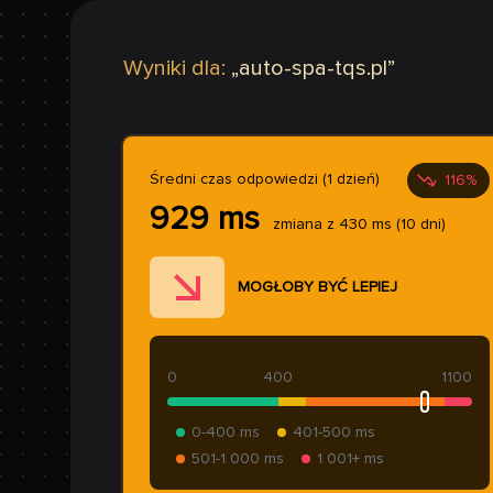
Wyniki dla:
„
auto-spa-tqs.pl
”
Średni czas odpowiedzi (1 dzień)
116
%
929
ms
zmiana z
430
ms
(10 dni)
MOGŁOBY BYĆ LEPIEJ
0
400
1100
0-400 ms
401-500 ms
501-1 000 ms
1 001+ ms