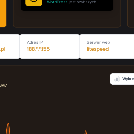
WordPress
jest szybszych.
jonaterapiatwarzy.pl
obozyplywackie.com
2 511
ms
Adres IP
Serwer web
pl
188.*.*.155
litespeed
Wykr
WWW.