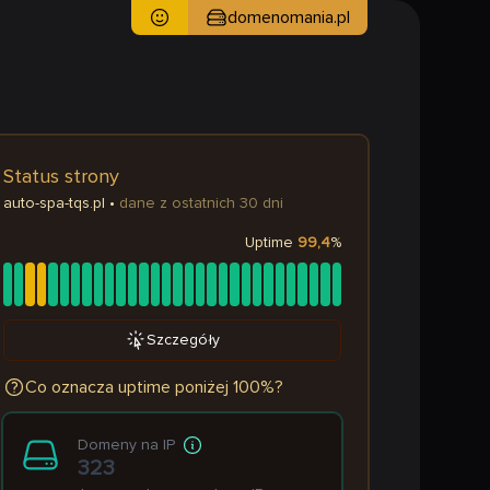
domenomania.pl
Status strony
auto-spa-tqs.pl
•
dane z ostatnich 30 dni
Uptime
99,4
%
Szczegóły
Co oznacza uptime poniżej 100%?
Domeny na IP
323