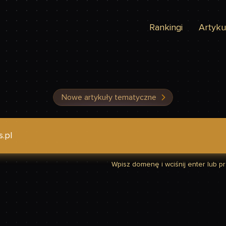
Rankingi
Artyku
Nowe artykuły tematyczne
dzić, czy Twoja strona jest szybka
Wpisz domenę i wciśnij enter lub prz