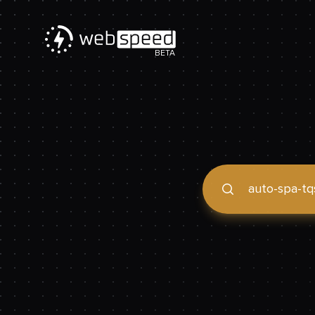
BETA
Podaj domenę, by spraw