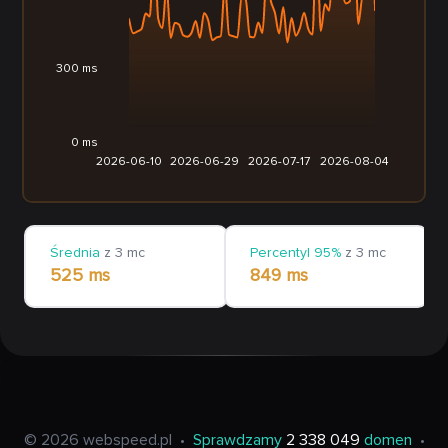
300 ms
0 ms
2026-06-10
2026-06-29
2026-07-17
2026-08-04
Średnia
z 3 mc
Percentyl 95%
z 3 mc
525 ms
849 ms
© 2026 webspeed.pl
•
Sprawdzamy
2 338 049
domen
•