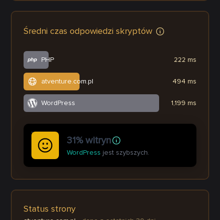
Średni czas odpowiedzi skryptów
PHP
222 ms
atventure.com.pl
494 ms
WordPress
1,199 ms
31% witryn
WordPress
jest szybszych.
Status strony