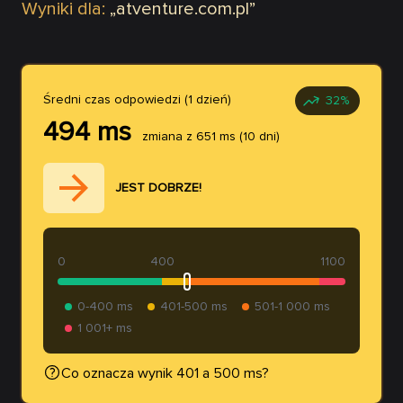
Wyniki dla:
„
atventure.com.pl
”
Średni czas odpowiedzi (1 dzień)
32
%
494
ms
zmiana z
651
ms
(10 dni)
JEST DOBRZE!
0
400
1100
0-400 ms
401-500 ms
501-1 000 ms
1 001+ ms
Co oznacza wynik 401 a 500 ms?