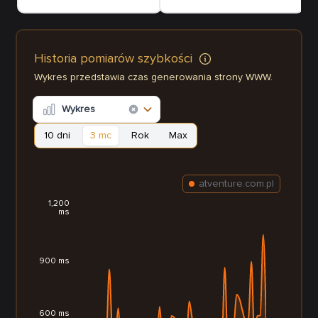
Historia pomiarów szybkości
Wykres przedstawia czas generowania strony WWW.
Wykres
10 dni
3 mc
Rok
Max
atventure.com.pl
1,200
ms
900 ms
600 ms