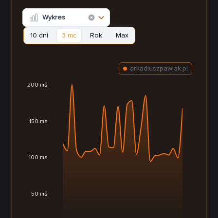
Wykres
10 dni
3 mc
Rok
Max
arkadiuszpawlak.pl
200 ms
150 ms
100 ms
50 ms