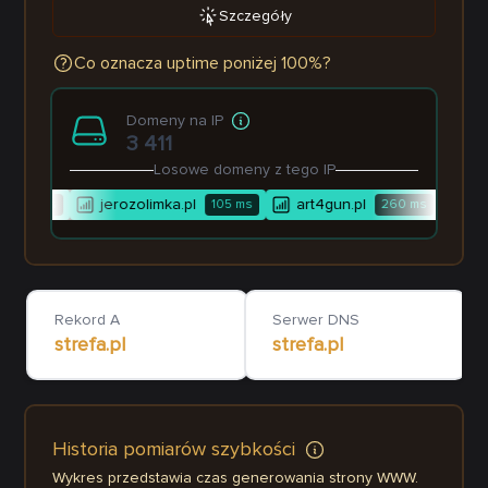
Szczegóły
Co oznacza uptime poniżej 100%?
Domeny na IP
3 411
Losowe domeny z tego IP
jerozolimka.pl
art4gun.pl
bim
100
ms
105
ms
260
ms
Rekord A
Serwer DNS
strefa.pl
strefa.pl
Historia pomiarów szybkości
Wykres przedstawia czas generowania strony WWW.