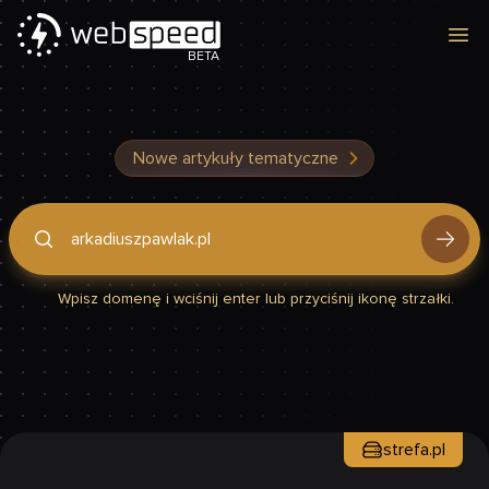
Otw
BETA
Nowe artykuły tematyczne
Podaj domenę, by sprawdzić, czy Twoja strona jest szybka
Wpisz domenę i wciśnij enter lub przyciśnij ikonę strzałki.
strefa.pl