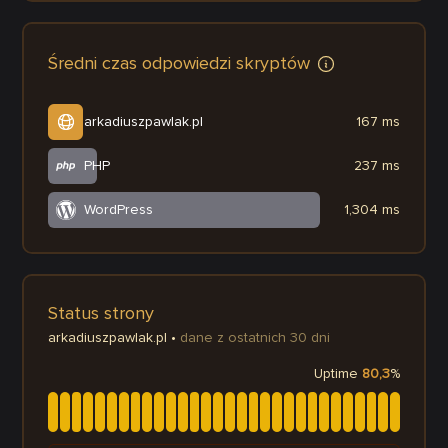
Średni czas odpowiedzi skryptów
arkadiuszpawlak.pl
167 ms
PHP
237 ms
WordPress
1,304 ms
Status strony
arkadiuszpawlak.pl
•
dane z ostatnich 30 dni
Uptime
80,3
%