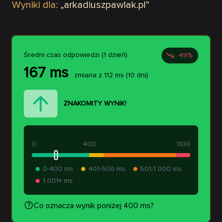
Wyniki dla:
„
arkadiuszpawlak.pl
”
Średni czas odpowiedzi (1 dzień)
49
%
167
ms
zmiana z
112
ms
(10 dni)
ZNAKOMITY WYNIK!
0
400
1100
0-400 ms
401-500 ms
501-1 000 ms
1 001+ ms
Co oznacza wynik poniżej 400 ms?