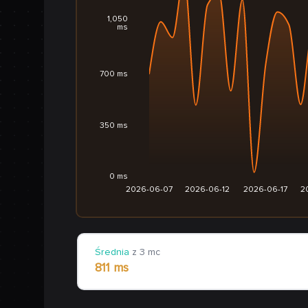
1,050
ms
700 ms
350 ms
0 ms
2026-06-07
2026-06-12
2026-06-17
2
Średnia
z 3 mc
811 ms