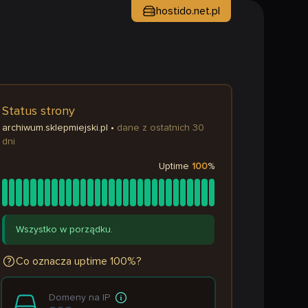
hostido.net.pl
Status strony
archiwum.sklepmiejski.pl
•
dane z ostatnich 30
dni
Uptime
100
%
Wszystko w porządku.
Co oznacza uptime 100%?
Domeny na IP