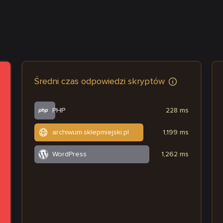
Średni czas odpowiedzi skryptów
PHP
228 ms
archiwum.sklepmiejski.pl
1,199 ms
WordPress
1,262 ms