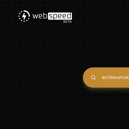
BETA
Podaj domenę, by spraw