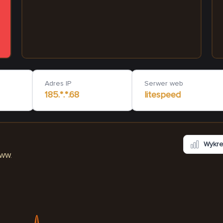
aux-metiers.eu
salekoncertowe-live.
285
ms
Adres IP
Serwer web
185.*.*.68
litespeed
Wykr
WWW.