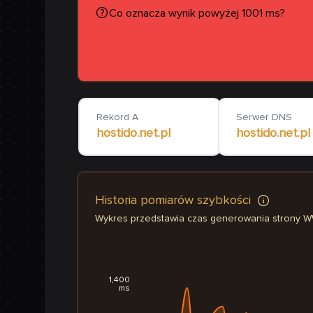
Co oznacza wynik powyżej 1001 ms?
Rekord A
Serwer DNS
hostido.net.pl
hostido.net.pl
Historia pomiarów szybkości
Wykres przedstawia czas generowania strony 
1,400
ms