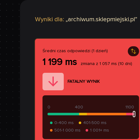
Wyniki dla:
„
archiwum.sklepmiejski.pl
”
Średni czas odpowiedzi (1 dzień)
1 199
ms
zmiana z
1 057
ms
(10 dni)
FATALNY WYNIK
0
400
1100
0-400 ms
401-500 ms
501-1 000 ms
1 001+ ms