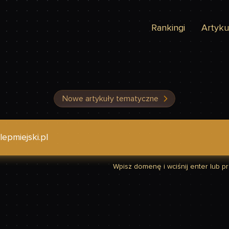
Rankingi
Artyku
Nowe artykuły tematyczne
dzić, czy Twoja strona jest szybka
Wpisz domenę i wciśnij enter lub prz