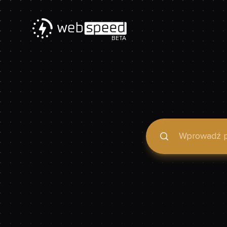
BETA
Podaj domenę, by spraw