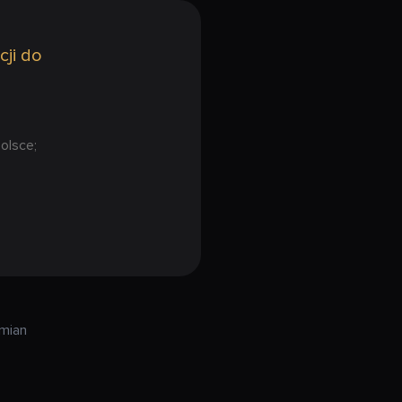
cji do
olsce;
zmian