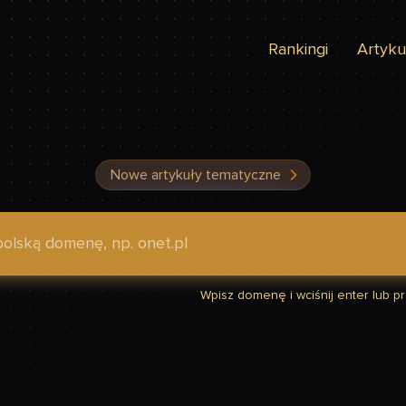
Rankingi
Artyku
Nowe artykuły tematyczne
dzić, czy Twoja strona jest szybka
Wpisz domenę i wciśnij enter lub prz