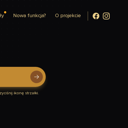
ły
Nowa funkcja?
O projekcie
yciśnij ikonę strzałki.