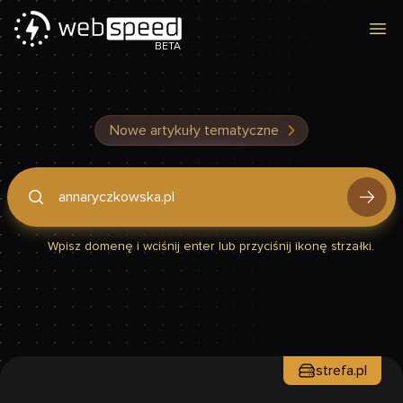
Otw
BETA
Nowe artykuły tematyczne
Podaj domenę, by sprawdzić, czy Twoja strona jest szybka
Wpisz domenę i wciśnij enter lub przyciśnij ikonę strzałki.
strefa.pl