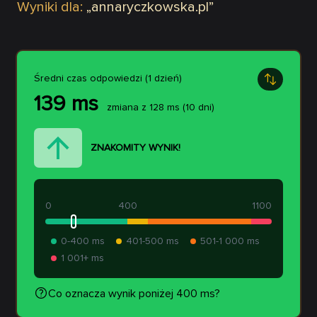
Wyniki dla:
„
annaryczkowska.pl
”
Średni czas odpowiedzi (1 dzień)
139
ms
zmiana z
128
ms
(10 dni)
ZNAKOMITY WYNIK!
0
400
1100
0-400 ms
401-500 ms
501-1 000 ms
1 001+ ms
Co oznacza wynik poniżej 400 ms?