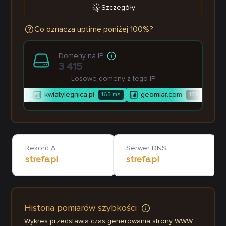
Szczegóły
Co oznacza uptime poniżej 100%?
Domeny na IP
3 415
Losowe domeny z tego IP
kwiatylegnica.pl
geomiar.com
91
ms
165
ms
179
ms
Rekord A
Serwer DNS
strefa.pl
strefa.pl
Historia pomiarów szybkości
Wykres przedstawia czas generowania strony WWW.