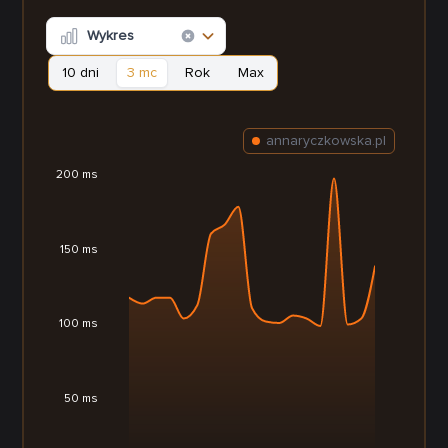
Wykres
10 dni
3 mc
Rok
Max
annaryczkowska.pl
200 ms
150 ms
100 ms
50 ms