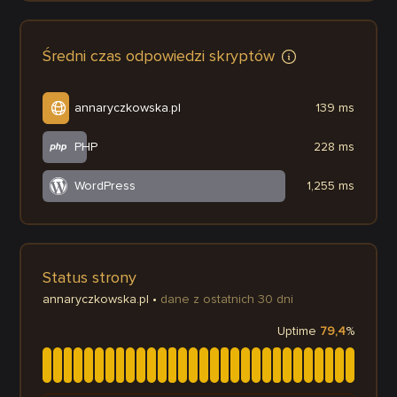
Średni czas odpowiedzi skryptów
annaryczkowska.pl
139 ms
PHP
228 ms
WordPress
1,255 ms
Status strony
annaryczkowska.pl
•
dane z ostatnich 30 dni
Uptime
79,4
%