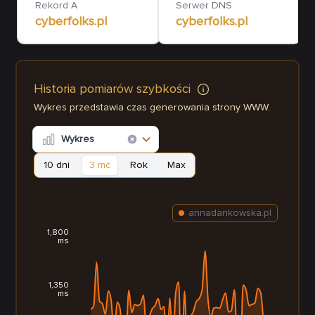
Rekord A
Serwer DNS
cyberfolks.pl
cyberfolks.pl
Historia pomiarów szybkości
Wykres przedstawia czas generowania strony WWW.
Wykres
10 dni
3 mc
Rok
Max
annadankowska.pl
1,800
ms
1,350
ms