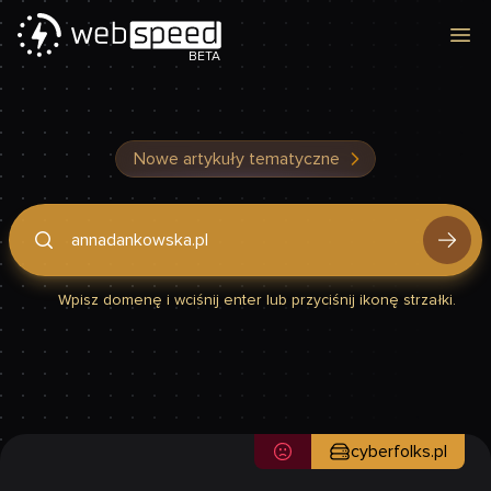
Otw
BETA
Nowe artykuły tematyczne
Podaj domenę, by sprawdzić, czy Twoja strona jest szybka
Wpisz domenę i wciśnij enter lub przyciśnij ikonę strzałki.
cyberfolks.pl