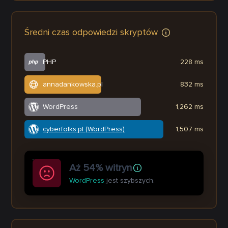
Średni czas odpowiedzi skryptów
PHP
228 ms
annadankowska.pl
832 ms
WordPress
1,262 ms
cyberfolks.pl (WordPress)
1,507 ms
Aż 54% witryn
WordPress
jest szybszych.