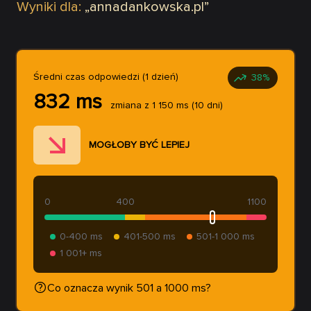
Wyniki dla:
„
annadankowska.pl
”
Średni czas odpowiedzi (1 dzień)
38
%
832
ms
zmiana z
1 150
ms
(10 dni)
MOGŁOBY BYĆ LEPIEJ
0
400
1100
0-400 ms
401-500 ms
501-1 000 ms
1 001+ ms
Co oznacza wynik 501 a 1000 ms?