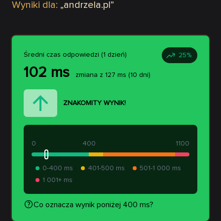
Wyniki dla:
„
andrzela.pl
”
Średni czas odpowiedzi (1 dzień)
25
%
102
ms
zmiana z
127
ms
(10 dni)
ZNAKOMITY WYNIK!
0
400
1100
0-400 ms
401-500 ms
501-1 000 ms
1 001+ ms
Co oznacza wynik poniżej 400 ms?