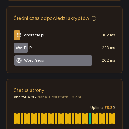
Średni czas odpowiedzi skryptów
andrzela.pl
102 ms
PHP
228 ms
WordPress
1,262 ms
Status strony
andrzela.pl
•
dane z ostatnich 30 dni
Uptime
79,2
%