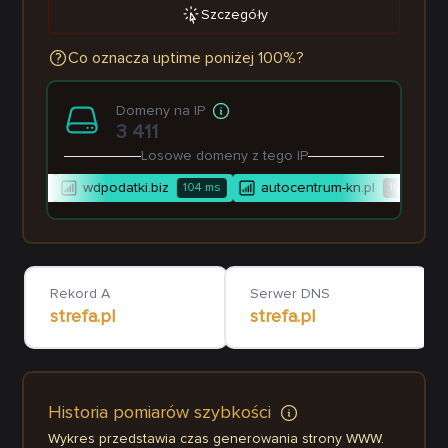
Szczegóły
Co oznacza uptime poniżej 100%?
Domeny na IP
3 411
Losowe domeny z tego IP
wdpodatki.biz
autocentrum-kn.pl
95
ms
104
ms
101
ms
Rekord A
Serwer DNS
strefa.pl
strefa.pl
Historia pomiarów szybkości
Wykres przedstawia czas generowania strony WWW.