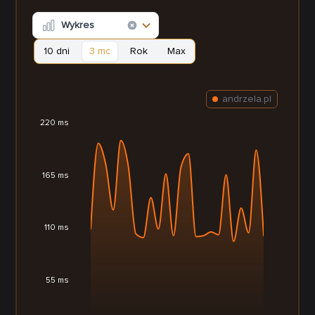
Wykres
10 dni
3 mc
Rok
Max
andrzela.pl
220 ms
165 ms
110 ms
55 ms