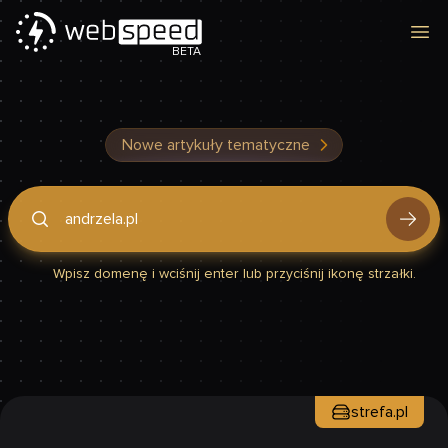
Otw
BETA
Nowe artykuły tematyczne
Podaj domenę, by sprawdzić, czy Twoja strona jest szybka
Wpisz domenę i wciśnij enter lub przyciśnij ikonę strzałki.
strefa.pl