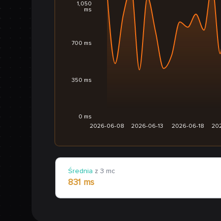
1,050
ms
700 ms
350 ms
0 ms
2026-06-08
2026-06-13
2026-06-18
20
Średnia
z 3 mc
831 ms