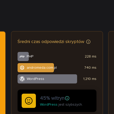
Średni czas odpowiedzi skryptów
PHP
228 ms
andromeda.com.pl
740 ms
WordPress
1,210 ms
45% witryn
WordPress
jest szybszych.