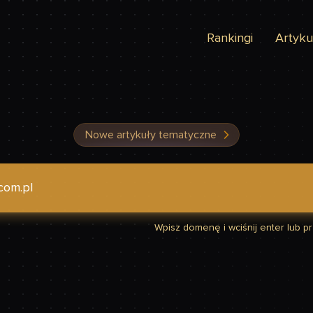
Rankingi
Artyku
Nowe artykuły tematyczne
dzić, czy Twoja strona jest szybka
Wpisz domenę i wciśnij enter lub prz