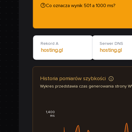
Co oznacza wynik 501 a 1000 ms?
Rekord A
Serwer DNS
hosting.gl
hosting.gl
Historia pomiarów szybkości
Wykres przedstawia czas generowania strony 
1,400
ms