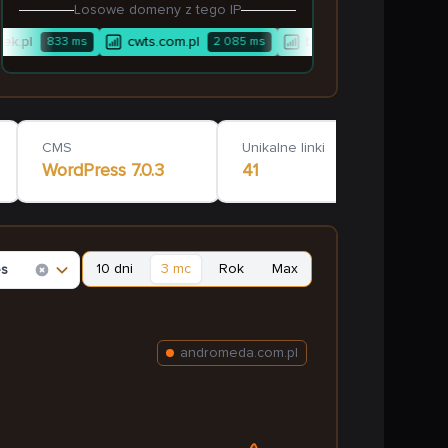
Losowe domeny z tego IP
k.pl
cwts.com.pl
bazagastro.pl
833
ms
2 085
ms
1 759
ms
CMS
Unikalne linki
WordPress
7.0.3
41
10 dni
3 mc
Rok
Max
es
andromeda.com.pl