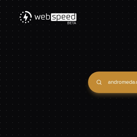
BETA
Podaj domenę, by spraw