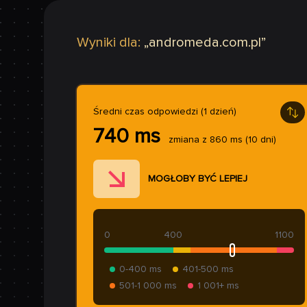
Wyniki dla:
„
andromeda.com.pl
”
Średni czas odpowiedzi (1 dzień)
740
ms
zmiana z
860
ms
(10 dni)
MOGŁOBY BYĆ LEPIEJ
0
400
1100
0-400 ms
401-500 ms
501-1 000 ms
1 001+ ms