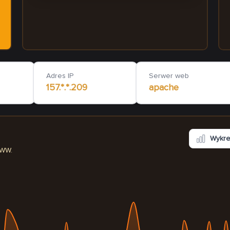
lobialobrzegi.pl
blaszanybebene
1 430
ms
Adres IP
Serwer web
157.*.*.209
apache
Wykr
WWW.