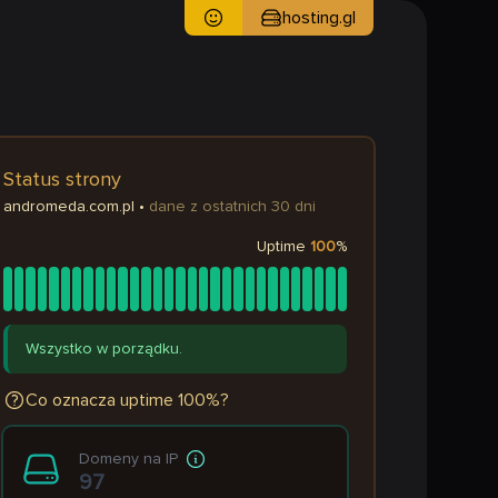
hosting.gl
Status strony
andromeda.com.pl
•
dane z ostatnich 30 dni
Uptime
100
%
Wszystko w porządku.
Co oznacza uptime 100%?
Domeny na IP
97