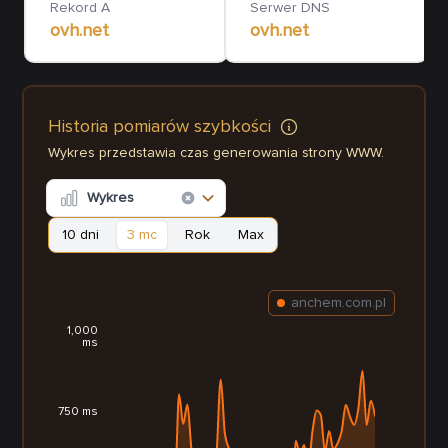
Rekord A
Serwer DNS
ovh.net
ovh.net
Historia pomiarów szybkości
Wykres przedstawia czas generowania strony WWW.
Wykres
10 dni
3 mc
Rok
Max
anchem.com.pl
1,000
ms
750 ms