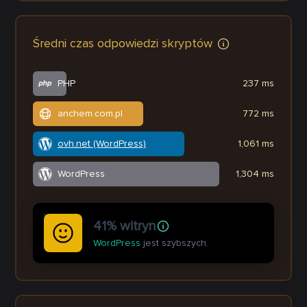
Średni czas odpowiedzi skryptów
PHP
237 ms
anchem.com.pl
772 ms
ovh.net (WordPress)
1,061 ms
WordPress
1,304 ms
41% witryn
WordPress
jest szybszych.