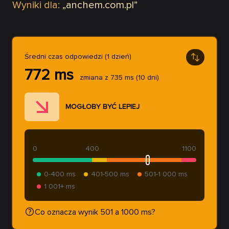
Wyniki dla:
„
anchem.com.pl
”
Średni czas odpowiedzi (1 dzień)
772
ms
zmiana z
735
ms
(10 dni)
MOGŁOBY BYĆ LEPIEJ
0
400
1100
0-400 ms
401-500 ms
501-1 000 ms
1 001+ ms
Co oznacza wynik 501 a 1000 ms?