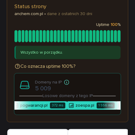
Status strony
anchem.com.pl
•
dane z ostatnich 30 dni
Uptime
100
%
Wszystko w porządku.
Co oznacza uptime 100%?
Domeny na IP
5 009
Losowe domeny z tego IP
pogwarancji.pl
zoespa.pl
kw-art
3
ms
372
ms
1 556
ms