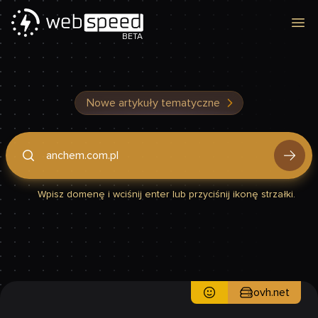
Otw
BETA
Nowe artykuły tematyczne
Podaj domenę, by sprawdzić, czy Twoja strona jest szybka
Wpisz domenę i wciśnij enter lub przyciśnij ikonę strzałki.
ovh.net