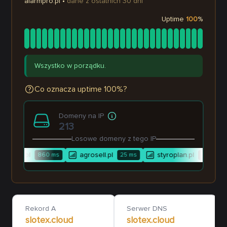
alarmpro.pl
•
dane z ostatnich 30 dni
Uptime
100
%
Wszystko w porządku.
Co oznacza uptime 100%?
Domeny na IP
213
Losowe domeny z tego IP
ademia.pl
agrosell.pl
styroplan.pl
860
ms
25
ms
147
ms
Rekord A
Serwer DNS
slotex.cloud
slotex.cloud