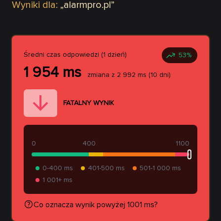
Wyniki dla:
„
alarmpro.pl
”
Średni czas odpowiedzi (1 dzień)
53
%
1 954
ms
zmiana z
2 992
ms
(10 dni)
FATALNY WYNIK
0
400
1100
0-400 ms
401-500 ms
501-1 000 ms
1 001+ ms
Co oznacza wynik powyżej 1001 ms?