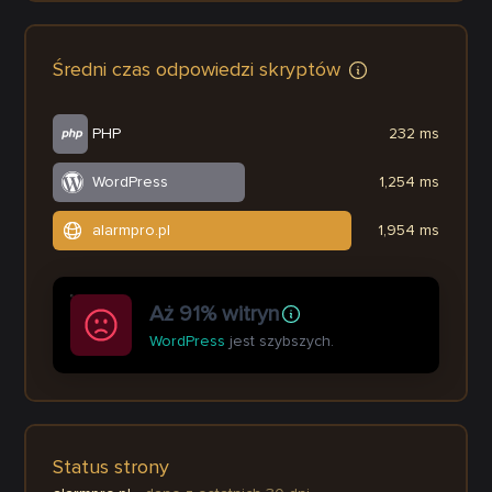
Średni czas odpowiedzi skryptów
PHP
232 ms
WordPress
1,254 ms
alarmpro.pl
1,954 ms
Aż 91% witryn
WordPress
jest szybszych.
Status strony