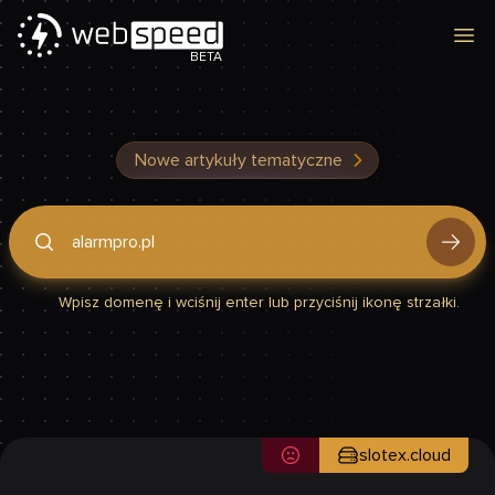
Otw
BETA
Nowe artykuły tematyczne
Podaj domenę, by sprawdzić, czy Twoja strona jest szybka
Wpisz domenę i wciśnij enter lub przyciśnij ikonę strzałki.
slotex.cloud