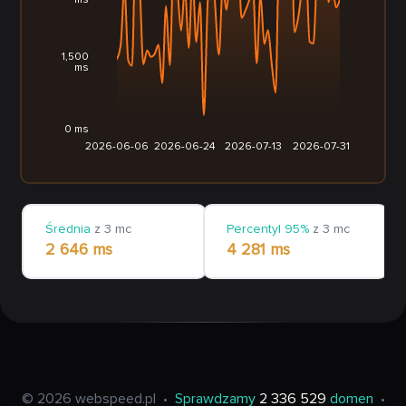
ms
1,500
ms
0 ms
2026-06-06
2026-06-24
2026-07-13
2026-07-31
Średnia
z 3 mc
Percentyl 95%
z 3 mc
2 646 ms
4 281 ms
© 2026 webspeed.pl
•
Sprawdzamy
2 336 529
domen
•