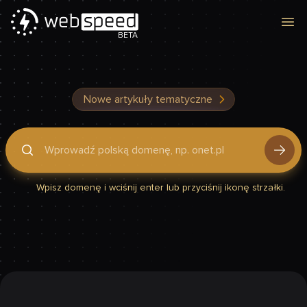
Otw
BETA
Nowe artykuły tematyczne
Podaj domenę, by sprawdzić, czy Twoja strona jest szybka
Wpisz domenę i wciśnij enter lub przyciśnij ikonę strzałki.