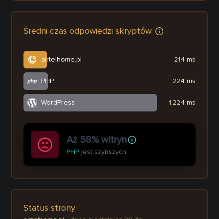
Średni czas odpowiedzi skryptów
airtelhome.pl
214 ms
PHP
224 ms
WordPress
1,224 ms
Aż 58% witryn
PHP
jest szybszych.
Status strony