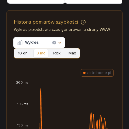
Historia pomiarów szybkości
Wykres przedstawia czas generowania strony WWW.
Wykres
10 dni
3 mc
Rok
Max
airtelhome.pl
260 ms
195 ms
130 ms