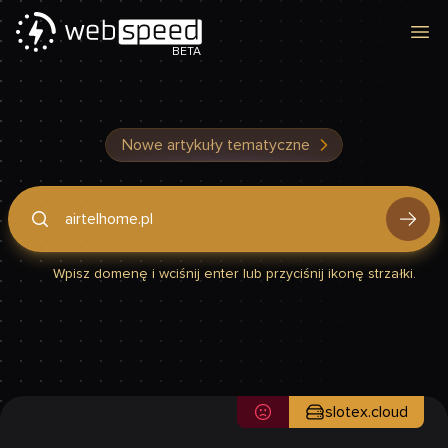
Otw
BETA
Nowe artykuły tematyczne
Podaj domenę, by sprawdzić, czy Twoja strona jest szybka
Wpisz domenę i wciśnij enter lub przyciśnij ikonę strzałki.
slotex.cloud