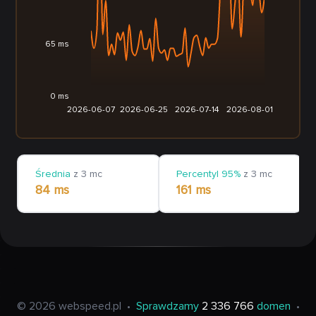
65 ms
0 ms
2026-06-07
2026-06-25
2026-07-14
2026-08-01
Średnia
z 3 mc
Percentyl 95%
z 3 mc
84 ms
161 ms
© 2026 webspeed.pl
•
Sprawdzamy
2 336 766
domen
•