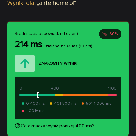
Wyniki dla:
„
airtelhome.pl
”
Średni czas odpowiedzi (1 dzień)
60
%
214
ms
zmiana z
134
ms
(10 dni)
ZNAKOMITY WYNIK!
0
400
1100
0-400 ms
401-500 ms
501-1 000 ms
1 001+ ms
Co oznacza wynik poniżej 400 ms?