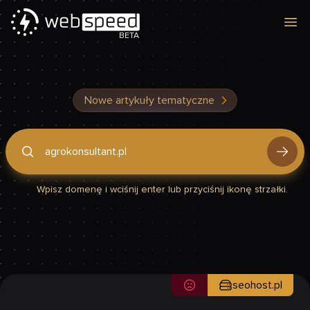
Otw
BETA
Nowe artykuły tematyczne
Podaj domenę, by sprawdzić, czy Twoja strona jest szybka
Wpisz domenę i wciśnij enter lub przyciśnij ikonę strzałki.
seohost.pl