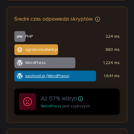
Średni czas odpowiedzi skryptów
PHP
224 ms
agrokonsultant.pl
880 ms
WordPress
1,224 ms
seohost.pl (WordPress)
1,641 ms
Aż 57% witryn
WordPress
jest szybszych.