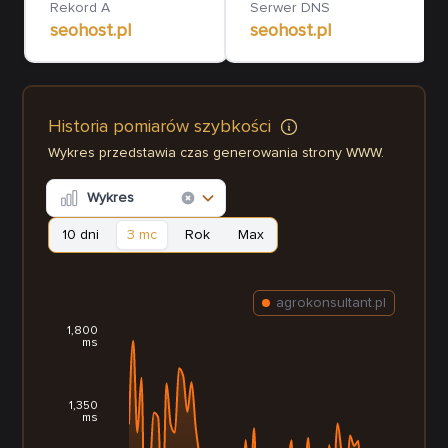
Rekord A
Serwer DNS
seohost.pl
seohost.pl
Historia pomiarów szybkości
Wykres przedstawia czas generowania strony WWW.
Wykres
10 dni
3 mc
Rok
Max
agrokonsultant.pl
1,800
ms
1,350
ms