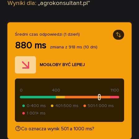
Wyniki dla:
„
agrokonsultant.pl
”
Średni czas odpowiedzi (1 dzień)
880
ms
zmiana z
918
ms
(10 dni)
MOGŁOBY BYĆ LEPIEJ
0
400
1100
0-400 ms
401-500 ms
501-1 000 ms
1 001+ ms
Co oznacza wynik 501 a 1000 ms?