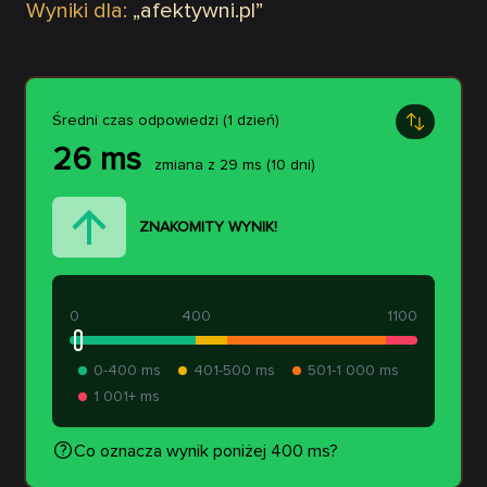
Wyniki dla:
„
afektywni.pl
”
Średni czas odpowiedzi (1 dzień)
26
ms
zmiana z
29
ms
(10 dni)
ZNAKOMITY WYNIK!
0
400
1100
0-400 ms
401-500 ms
501-1 000 ms
1 001+ ms
Co oznacza wynik poniżej 400 ms?