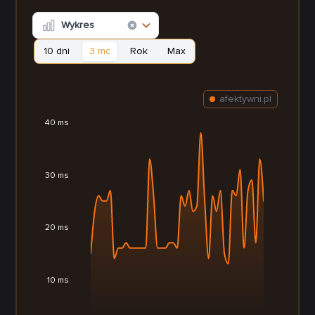
Wykres
10 dni
3 mc
Rok
Max
afektywni.pl
40 ms
30 ms
20 ms
10 ms