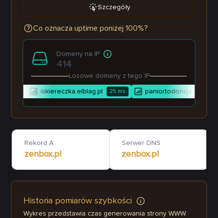
Szczegóły
Co oznacza uptime poniżej 100%?
Domeny na IP
414
Losowe domeny z tego IP
iskiereczka.elblag.pl
paniortodoncja.pl
711
ms
25
ms
1 970
Rekord A
Serwer DNS
zenbox.pl
zenbox.pl
Historia pomiarów szybkości
Wykres przedstawia czas generowania strony WWW.