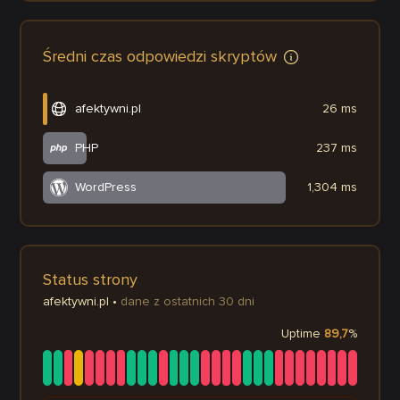
Średni czas odpowiedzi skryptów
afektywni.pl
26 ms
PHP
237 ms
WordPress
1,304 ms
Status strony
afektywni.pl
•
dane z ostatnich 30 dni
Uptime
89,7
%