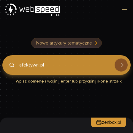
Otw
BETA
Nowe artykuły tematyczne
Podaj domenę, by sprawdzić, czy Twoja strona jest szybka
Wpisz domenę i wciśnij enter lub przyciśnij ikonę strzałki.
zenbox.pl