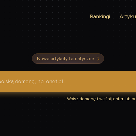
Rankingi
Artyku
Nowe artykuły tematyczne
dzić, czy Twoja strona jest szybka
Wpisz domenę i wciśnij enter lub prz