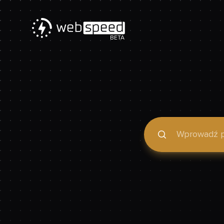
BETA
Podaj domenę, by spraw