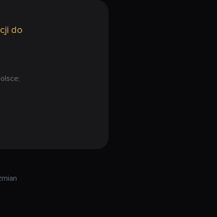
cji do
olsce;
zmian