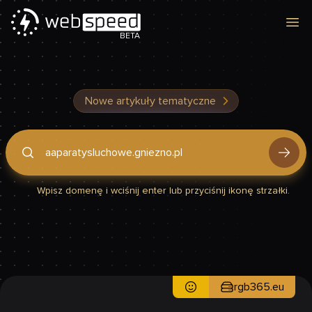
Otw
BETA
Nowe artykuły tematyczne
Podaj domenę, by sprawdzić, czy Twoja strona jest szybka
Wpisz domenę i wciśnij enter lub przyciśnij ikonę strzałki.
rgb365.eu