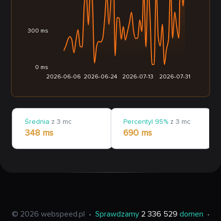
300 ms
0 ms
2026-06-06
2026-06-24
2026-07-13
2026-07-31
Średnia
z 3 mc
Percentyl 95%
z 3 mc
348 ms
690 ms
© 2026 webspeed.pl
•
Sprawdzamy
2 336 529
domen
•