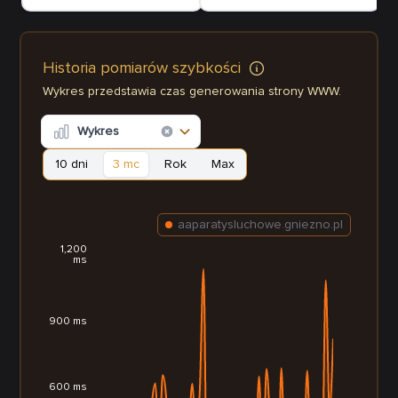
Historia pomiarów szybkości
Wykres przedstawia czas generowania strony WWW.
Wykres
10 dni
3 mc
Rok
Max
aaparatysluchowe.gniezno.pl
1,200
ms
900 ms
600 ms