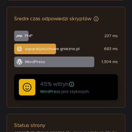
Średni czas odpowiedzi skryptów
PHP
237 ms
aaparatysluchowe.gniezno.pl
683 ms
WordPress
1,304 ms
45% witryn
WordPress
jest szybszych.
Status strony