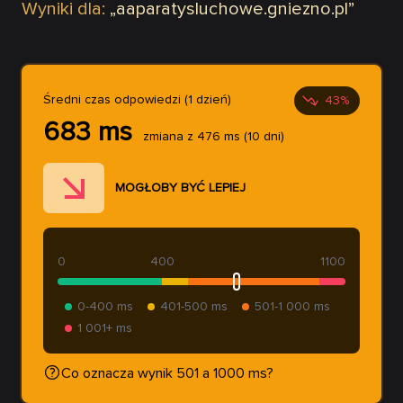
Wyniki dla:
„
aaparatysluchowe.gniezno.pl
”
Średni czas odpowiedzi (1 dzień)
43
%
683
ms
zmiana z
476
ms
(10 dni)
MOGŁOBY BYĆ LEPIEJ
0
400
1100
0-400 ms
401-500 ms
501-1 000 ms
1 001+ ms
Co oznacza wynik 501 a 1000 ms?