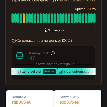
aaparatysluchowe.gniezno.pl
•
dane z ostatnich 30 dni
Uptime
99,7
%
Szczegóły
Co oznacza uptime poniżej 100%?
Domeny na IP
147
Losowe domeny z tego IP
zshorodlo.pl
cleanuphome.com.pl
1 119
ms
206
ms
1 386
Rekord A
Serwer DNS
rgb365.eu
rgb365.eu