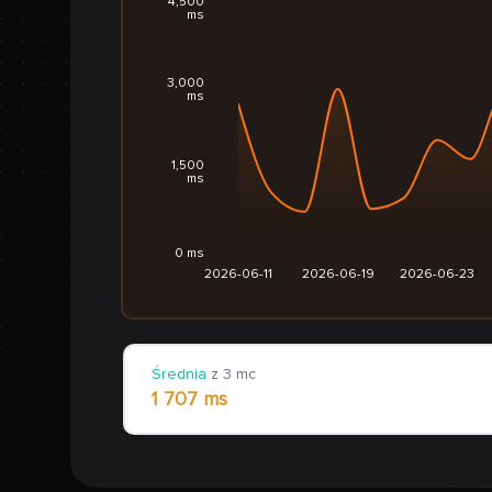
4,500
ms
3,000
ms
1,500
ms
0 ms
2026-06-11
2026-06-19
2026-06-23
Średnia
z 3 mc
1 707 ms