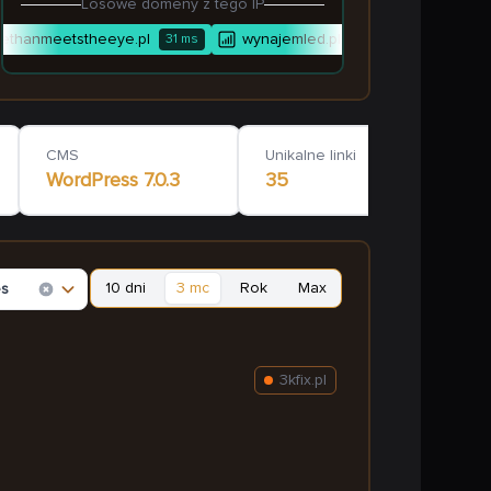
Losowe domeny z tego IP
thanmeetstheeye.pl
wynajemled.pl
dare2b.pl
31
ms
5
ms
CMS
Unikalne linki
WordPress
7.0.3
35
10 dni
3 mc
Rok
Max
es
3kfix.pl