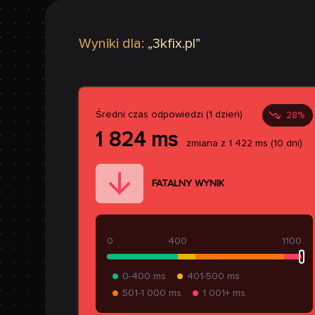
Wyniki dla:
„
3kfix.pl
”
Średni czas odpowiedzi (1 dzień)
28
%
1 824
ms
zmiana z
1 422
ms
(10 dni)
FATALNY WYNIK
0
400
1100
0-400 ms
401-500 ms
501-1 000 ms
1 001+ ms