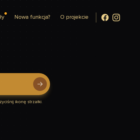
ły
Nowa funkcja?
O projekcie
yciśnij ikonę strzałki.