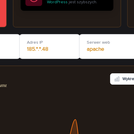
WordPress
jest szybszych.
kazam24.pl
artvr.pl
more
376
ms
Adres IP
Serwer web
185.*.*.48
apache
Wykr
WWW.