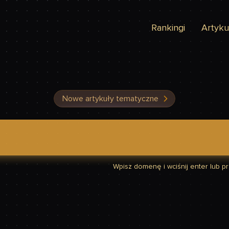
Rankingi
Artyku
Nowe artykuły tematyczne
dzić, czy Twoja strona jest szybka
Wpisz domenę i wciśnij enter lub prz