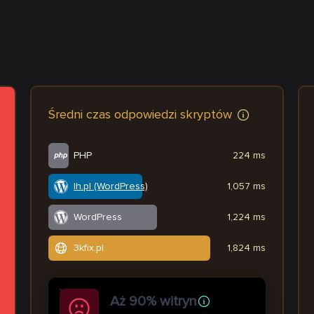
Średni czas odpowiedzi skryptów
PHP
224 ms
lh.pl (WordPress)
1,057 ms
WordPress
1,224 ms
3kfix.pl
1,824 ms
Aż 90% witryn