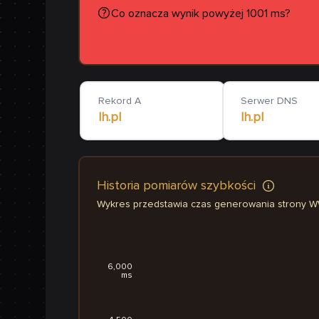
Co oznacza wynik powyżej 1001 ms?
Rekord A
Serwer DNS
lh.pl
lh.pl
Historia pomiarów szybkości
Wykres przedstawia czas generowania strony 
6,000
ms