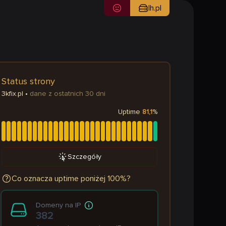
lh.pl
Status strony
3kfix.pl
•
dane z ostatnich 30 dni
Uptime
81,1
%
Szczegóły
Co oznacza uptime poniżej 100%?
Domeny na IP
382