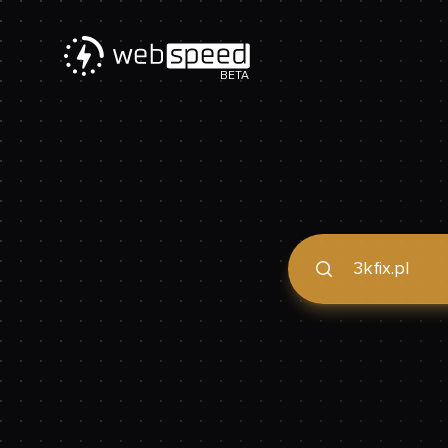
BETA
Podaj domenę, by spraw